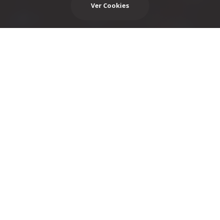
Ver Cookies
Qué hacemos
ADN Tenea
Tenea.ai
Careers
Locations
Blog
Cambiar configuración de cookies
Tenea 2025
Aviso legal y Política de privacidad
Política de
cookies
Política de seguridad
Política medioambiental
Reserva de puestos de trabajos
PBC
Gestor de turnos
Canal
de denuncias