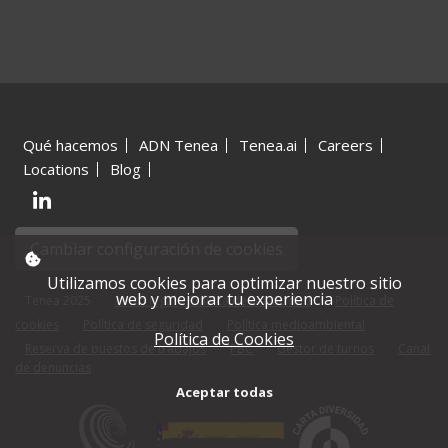
Qué hacemos
ADN Tenea
Tenea.ai
Careers
Locations
Blog
Cambiar configuración de cookies
Utilizamos cookies para optimizar nuestro sitio
web y mejorar tu experiencia
Tenea 2025
Aviso legal y Política de privacidad
Política de
cookies
Política de seguridad
Política medioambiental
Política de Cookies
Reserva de puestos de trabajos
PBC
Gestor de turnos
Canal
de denuncias
Aceptar todas